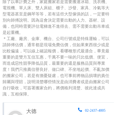
除了以車計費之外，家庭搬家若是需要搬運冰箱、洗衣機、
電視機、單人床、雙人床組、櫃子、沙發、家具、冷氣等大
型電器甚至是鋼琴等等，若有這些大型傢俱的話，一定要特
別向師傅說明。因為這會決定需要出動的人力、器材、設
備，也同時需要評估電梯進不進得去、需不需要出動吊車或
是起重機。
＊工廠、廠房、金庫、機台、公司行號或是特殊運輸，可以
請師傅估價，通常都是現場免費估價，但如果東西很少或是
比較偏遠，可以線上確認報價，看哪種形式最適合，畢竟最
重要的是雙方互信互惠，千萬不要一味的只比低價、便宜，
而造成惡性競爭降低品質，最重要的還是服務品質與專業
度！我們只推薦信譽良好、做口碑、不坐地起價、不亂加價
的搬家公司，若是有擔憂疑慮，也可事前將物品損壞的責任
歸屬與理賠，說明清楚哪些情況是由消費者或是由搬家公司
自行吸收，可簽署搬家合約，將價格列清楚、彼此達成共
識，互相保障。
大德
02-2437-4005