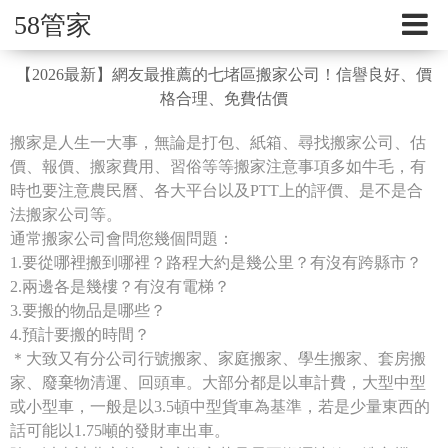
58管家
【2026最新】網友最推薦的七堵區搬家公司！信譽良好、價
格合理、免費估價
搬家是人生一大事，無論是打包、紙箱、尋找搬家公司、估
價、報價、搬家費用、習俗等等搬家注意事項多如牛毛，有
時也要注意農民曆、各大平台以及PTT上的評價、是不是合
法搬家公司等。
通常搬家公司會問您幾個問題：
1.要從哪裡搬到哪裡？路程大約是幾公里？有沒有跨縣市？
2.兩邊各是幾樓？有沒有電梯？
3.要搬的物品是哪些？
4.預計要搬的時間？
＊大致又有分公司行號搬家、家庭搬家、學生搬家、套房搬
家、廢棄物清運、回頭車。大部分都是以車計費，大型中型
或小型車，一般是以3.5頓中型貨車為基準，若是少量東西的
話可能以1.75噸的發財車出車。