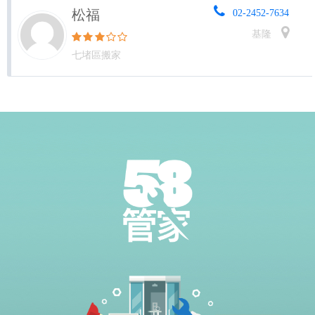
松福
02-2452-7634
基隆
七堵區搬家