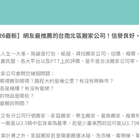
026最新】網友最推薦的台南北區搬家公司！信譽良好
是人生一大事，無論是打包、紙箱、尋找搬家公司、估價、報價
意農民曆、各大平台以及PTT上的評價、是不是合法搬家公司等
搬家公司會問您幾個問題：
從哪裡搬到哪裡？路程大約是幾公里？有沒有跨縣市？
邊各是幾樓？有沒有電梯？
搬的物品是哪些？
計要搬的時間？
致又有分公司行號搬家、家庭搬家、學生搬家、套房搬家、廢棄
一般是以3.5頓中型貨車為基準，若是少量東西的話可能以1.7
以車計費之外，家庭搬家若是需要搬運冰箱、洗衣機、電視機、