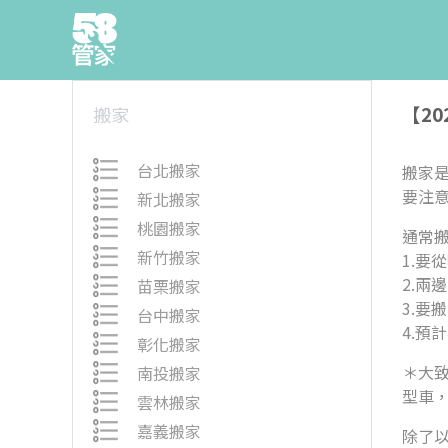
【2
搬家
台北搬家
搬家
要注
新北搬家
桃園搬家
通常
新竹搬家
1.要
2.兩
苗栗搬家
3.要
台中搬家
4.預
彰化搬家
＊大
南投搬家
型車，
雲林搬家
嘉義搬家
除了