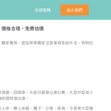
全部服務
加入我們
、價格合理、免費估價
、搬家費用、習俗等等搬家注意事項多如牛毛，有時也
。
物清運、回頭車。大部分都是以車計費，大型中型或小
5噸的發財車出車。
單人床、雙人床組、櫃子、沙發、家具、冷氣等大型電