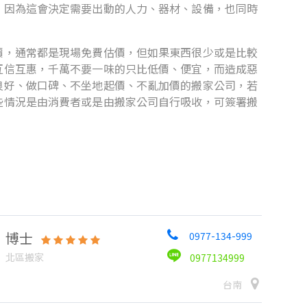
。因為這會決定需要出動的人力、器材、設備，也同時
價，通常都是現場免費估價，但如果東西很少或是比較
互信互惠，千萬不要一味的只比低價、便宜，而造成惡
良好、做口碑、不坐地起價、不亂加價的搬家公司，若
些情況是由消費者或是由搬家公司自行吸收，可簽署搬
博士
0977-134-999
北區搬家
0977134999
台南