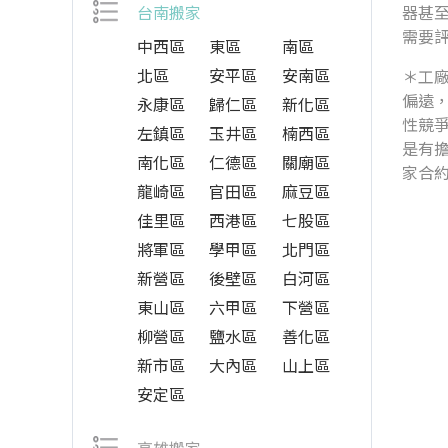
台南搬家
器甚
需要
中西區
東區
南區
北區
安平區
安南區
＊工
偏遠
永康區
歸仁區
新化區
性競
左鎮區
玉井區
楠西區
是有
南化區
仁德區
關廟區
家合
龍崎區
官田區
麻豆區
佳里區
西港區
七股區
將軍區
學甲區
北門區
新營區
後壁區
白河區
東山區
六甲區
下營區
柳營區
鹽水區
善化區
新市區
大內區
山上區
安定區