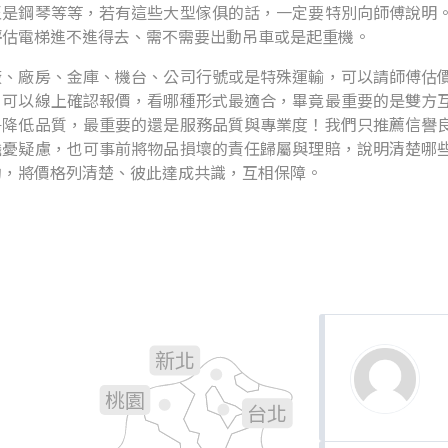
至是鋼琴等等，若有這些大型傢俱的話，一定要特別向師傅說明
評估電梯進不進得去、需不需要出動吊車或是起重機。
廠、廠房、金庫、機台、公司行號或是特殊運輸，可以請師傅估
，可以線上確認報價，看哪種形式最適合，畢竟最重要的是雙方
爭降低品質，最重要的還是服務品質與專業度！我們只推薦信譽
擔憂疑慮，也可事前將物品損壞的責任歸屬與理賠，說明清楚哪
約，將價格列清楚、彼此達成共識，互相保障。
新北
基隆
桃園
台北
新竹