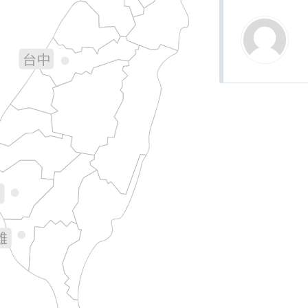
宜蘭
苗栗
台中
彰化
南投
花蓮
林
義
南
雄
台東
屏東