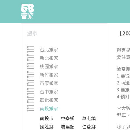
【2
搬家
台北搬家
搬家
要注
新北搬家
桃園搬家
通常
新竹搬家
1.要
2.兩
苗栗搬家
3.要
台中搬家
4.預
彰化搬家
＊大
南投搬家
型車，
南投市
中寮鄉
草屯鎮
國姓鄉
埔里鎮
仁愛鄉
除了