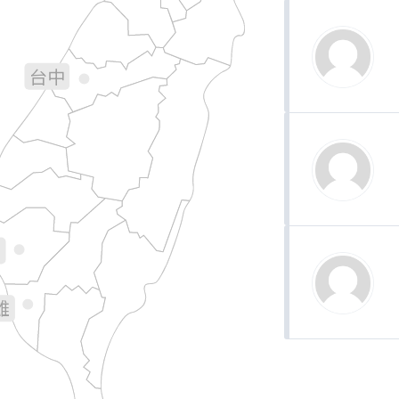
宜蘭
苗栗
台中
彰化
南投
花蓮
林
義
南
雄
台東
屏東