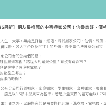
026最新】網友最推薦的中寮搬家公司！信譽良好、價
是人生一大事，無論是打包、紙箱、尋找搬家公司、估價、報價
意農民曆、各大平台以及PTT上的評價、是不是合法搬家公司等
搬家公司會問您幾個問題：
從哪裡搬到哪裡？路程大約是幾公里？有沒有跨縣市？
邊各是幾樓？有沒有電梯？
搬的物品是哪些？
計要搬的時間？
致又有分公司行號搬家、家庭搬家、學生搬家、套房搬家、廢棄
一般是以3.5頓中型貨車為基準，若是少量東西的話可能以1.7
以車計費之外，家庭搬家若是需要搬運冰箱、洗衣機、電視機、