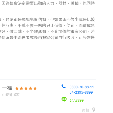
。因為這會決定需要出動的人力、器材、設備，也同時
價，通常都是現場免費估價，但如果東西很少或是比較
互信互惠，千萬不要一味的只比低價、便宜，而造成惡
良好、做口碑、不坐地起價、不亂加價的搬家公司，若
些情況是由消費者或是由搬家公司自行吸收，可簽署搬
一福
0800-20-88-99
04-2395-8899
中寮鄉搬家
@A8899
南投