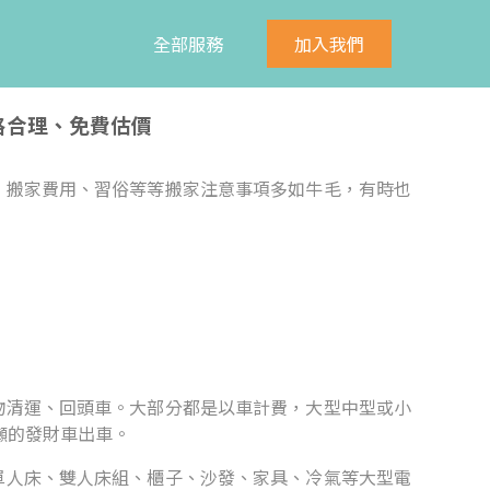
全部服務
加入我們
格合理、免費估價
、搬家費用、習俗等等搬家注意事項多如牛毛，有時也
。
物清運、回頭車。大部分都是以車計費，大型中型或小
5噸的發財車出車。
單人床、雙人床組、櫃子、沙發、家具、冷氣等大型電