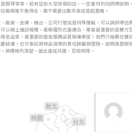
至是鋼琴等等，若有這些大型傢俱的話，一定要特別向師傅說明
評估電梯進不進得去、需不需要出動吊車或是起重機。
廠、廠房、金庫、機台、公司行號或是特殊運輸，可以請師傅估
，可以線上確認報價，看哪種形式最適合，畢竟最重要的是雙方
爭降低品質，最重要的還是服務品質與專業度！我們只推薦信譽
擔憂疑慮，也可事前將物品損壞的責任歸屬與理賠，說明清楚哪
約，將價格列清楚、彼此達成共識，互相保障。
新北
基隆
桃園
台北
新竹