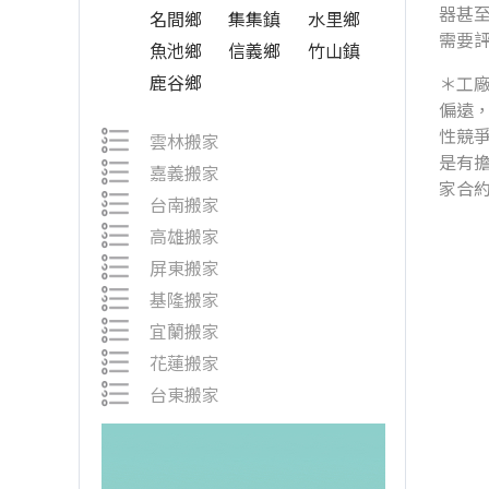
器甚
名間鄉
集集鎮
水里鄉
需要
魚池鄉
信義鄉
竹山鎮
鹿谷鄉
＊工
偏遠
性競
雲林搬家
是有
嘉義搬家
家合
台南搬家
高雄搬家
屏東搬家
基隆搬家
宜蘭搬家
花蓮搬家
台東搬家